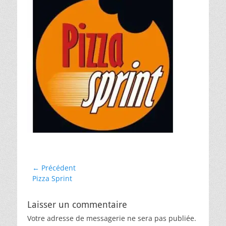
d
r
o
n
Navigation
← Précédent
Article
Pizza Sprint
de
précédent :
l’article
Laisser un commentaire
Votre adresse de messagerie ne sera pas publiée.