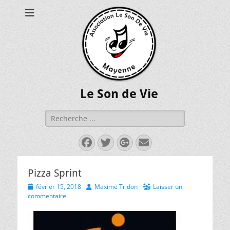
Le Son de Vie
Rechercher :
Facebook
Twitter
Googleplus
E-
mail
Pizza Sprint
P
février 15, 2018
A
Maxime Tridon
Laisser un
o
commentaire
u
s
t
t
h
e
o