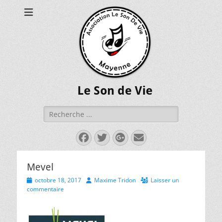
Le Son de Vie
Rechercher :
Facebook
Twitter
Googleplus
E-
mail
Mevel
P
octobre 18, 2017
A
Maxime Tridon
Laisser un
o
commentaire
u
s
t
t
h
e
o