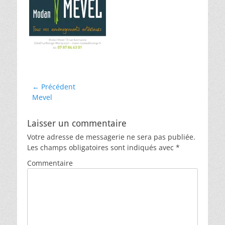
d
r
o
n
Navigation
← Précédent
Article
Mevel
de
précédent :
l’article
Laisser un commentaire
Votre adresse de messagerie ne sera pas publiée.
Les champs obligatoires sont indiqués avec
*
Commentaire