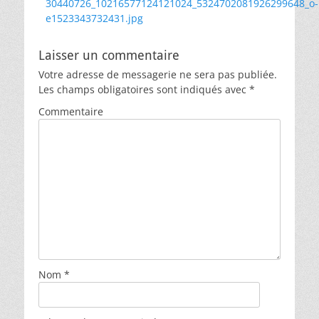
précédent :
30440726_10216577124121024_5324702081926299648_o-
l’article
e1523343732431.jpg
Laisser un commentaire
Votre adresse de messagerie ne sera pas publiée.
Les champs obligatoires sont indiqués avec
*
Commentaire
Nom
*