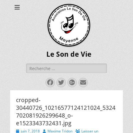
Le Son de Vie
Rechercher :
Facebook
Twitter
Googleplus
E-
mail
cropped-
30440726_10216577124121024_5324
702081926299648_o-
e1523343732431.jpg
P
juin 7, 2018
A
Maxime Tridon
Laisser un