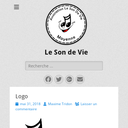
Le Son de Vie
Rechercher :
Facebook
Twitter
Googleplus
E-
mail
Logo
P
mai 31, 2018
A
Maxime Tridon
Laisser un
o
commentaire
u
s
t
t
h
e
o