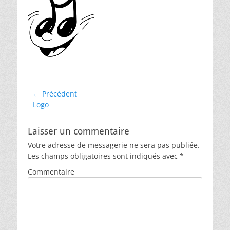
d
r
o
n
Navigation
← Précédent
Article
Logo
de
précédent :
l’article
Laisser un commentaire
Votre adresse de messagerie ne sera pas publiée.
Les champs obligatoires sont indiqués avec
*
Commentaire